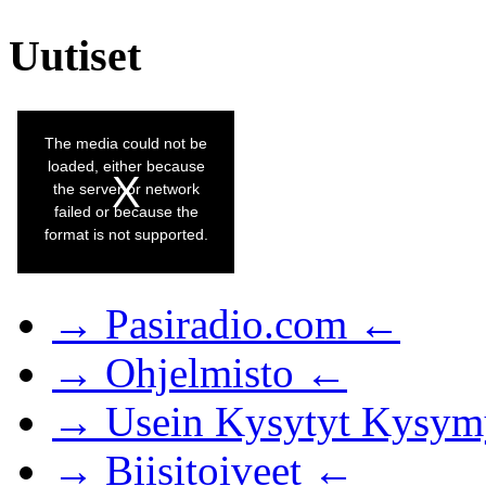
Uutiset
→ Pasiradio.com ←
→ Ohjelmisto ←
→ Usein Kysytyt Kysym
→ Biisitoiveet ←