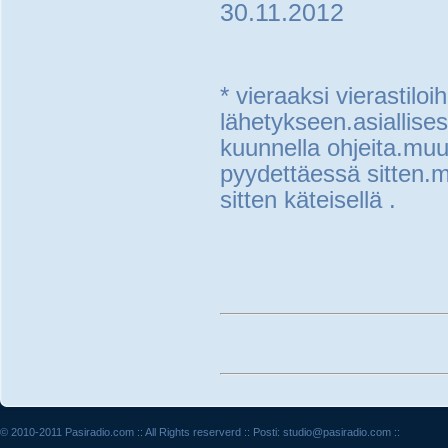
30.11.2012
* vieraaksi vierastiloi
lähetykseen.asiallises
kuunnella ohjeita.muut
pyydettäessä sitten.mak
sitten käteisellä .
© 2010-2011 Pasiradio.com :: All Rights reserverd :: Posti: studio@pasiradio.com ::